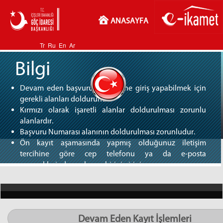
ANASAYFA
Tr
Ru
En
Ar
Bilgi
Devam eden başvuru işlemlerine giriş yapabilmek için
gerekli alanları doldurunuz.
Kırmızı olarak işaretli alanlar doldurulması zorunlu
alanlardır.
Başvuru Numarası alanının doldurulması zorunludur.
Ön kayıt aşamasında yapmış olduğunuz iletişim
tercihine göre cep telefonu ya da e-posta
seçeneklerinden yalnızca birini giriniz.
Yabancı kimlik numarası ya da pasaport
seçeneklerinden yalnızca birini giriniz.
Devam Eden Kayıt İşlemleri